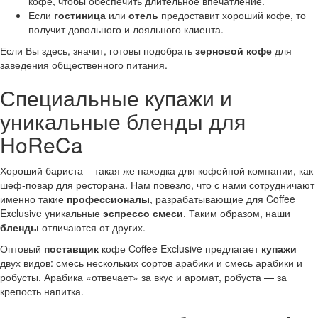
кофе, чтобы обеспечить длительное впечатление.
Если
гостиница
или
отель
предоставит хороший кофе, то
получит довольного и лояльного клиента.
Если Вы здесь, значит, готовы подобрать
зерновой кофе
для
заведения общественного питания.
Специальные купажи и
уникальные бленды для
HoReCa
Хороший бариста – такая же находка для кофейной компании, как
шеф-повар для ресторана. Нам повезло, что с нами сотрудничают
именно такие
профессионалы
, разрабатывающие для Coffee
Exclusive уникальные
эспрессо смеси
. Таким образом, наши
бленды
отличаются от других.
Оптовый
поставщик
кофе Coffee Exclusive предлагает
купажи
двух видов: смесь нескольких сортов арабики и смесь арабики и
робусты. Арабика «отвечает» за вкус и аромат, робуста — за
крепость напитка.