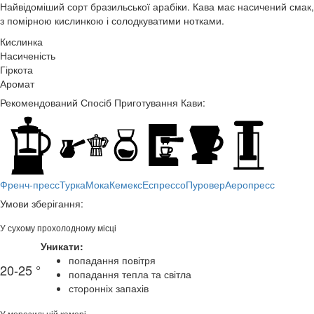
Найвідоміший сорт бразильської арабіки. Кава має насичений смак,
з помірною кислинкою і солодкуватими нотками.
Кислинка
Насиченість
Гіркота
Аромат
Рекомендований Спосіб Приготування Кави:
Френч-пресс
Турка
Мока
Кемекс
Еспрессо
Пуровер
Аеропресс
Умови зберігання:
У сухому прохолодному місці
Уникати:
попадання повітря
20-25 °
попадання тепла та світла
сторонніх запахів
У морозильній камері