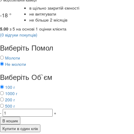
в щільно закритій ємності
не витягувати
-18 °
не більше 2 місяців
5.00
з
5
на основі
1
оцінки клієнта
(
0
відгуки покупців)
Виберіть Помол
Молоти
Не молоти
Виберіть Об`єм
100 г
1000 г
200 г
500 г
-
+
В кошик
Купити в один клік