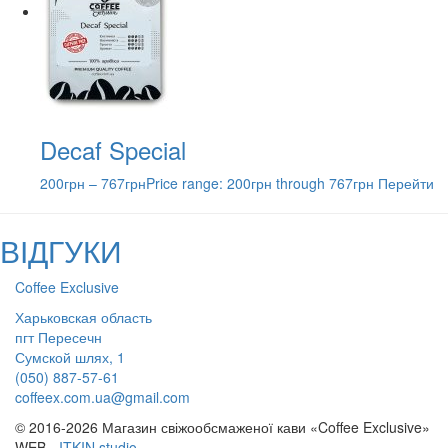
Decaf Special
200
грн
–
767
грн
Price range: 200грн through 767грн
Перейти
ВІДГУКИ
Coffee Exclusive
Харьковская область
пгт Пересечн
Сумской шлях, 1
(050) 887-57-61
coffeex.com.ua@gmail.com
© 2016-2026 Магазин свіжообсмаженої кави «Coffee Exclusive»
WEB
-
ITKIN.studio