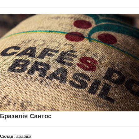
Бразилія Сантос
Склад:
арабіка