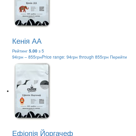
Кенія АА
Рейтинг
5.00
з 5
94
грн
–
855
грн
Price range: 94грн through 855грн
Перейти
Ефіопія Йоргачеф