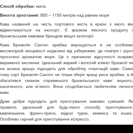
Спосіб обробки:
мита
Висота зростання:
850 – 1150 метрів над рівнем моря
Кава названий на честь портового міста в країні з якого він
відвантажується на експорт. Є зразком якісного продукту і
бразильським кавовим брендом вищої категорії.
Кава Бразилія Сантос арабіка вирощується в не особливо
високогірній місцевості недалеко від узбережжя, де повітря і грунт
просочені ароматом моря. Це є причиною відсутності яскраво
вираженої кислинки. Ідеальний жаркий і вологий клімат Бразилії як
не можна краще підходить для обробітку плантацій кави. Саме
тому сорт Бразилія Сантос не тільки зберіг кращі риси арабіки, а й
збагатився смаком справжнього бразильського кави: міцного,
насиченого, але м’якого. Вона сподобається любителям легкого
кави.
Дуже добре підходить для приготування кавових сумішей. Як
правило, ідеальний для будь-якого способу приготування:
кавомашини, френч-преса, мідної турки, кемекса та інших.
Особливо гарний для приготування еспрессо.