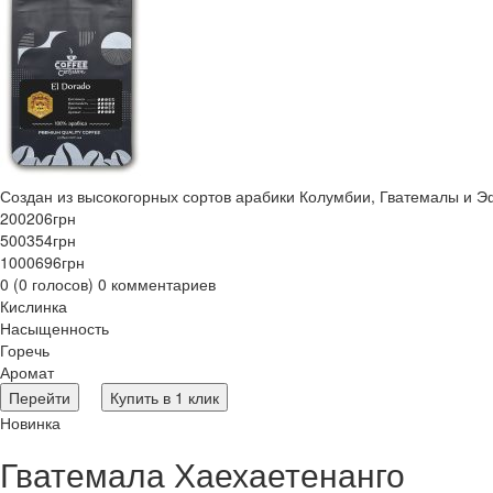
Создан из высокогорных сортов арабики Колумбии, Гватемалы и Эф
200
206
грн
500
354
грн
1000
696
грн
0 (0 голосов) 0 комментариев
Кислинка
Насыщенность
Горечь
Аромат
Перейти
Купить в 1 клик
Новинка
Гватемала Хаехаетенанго