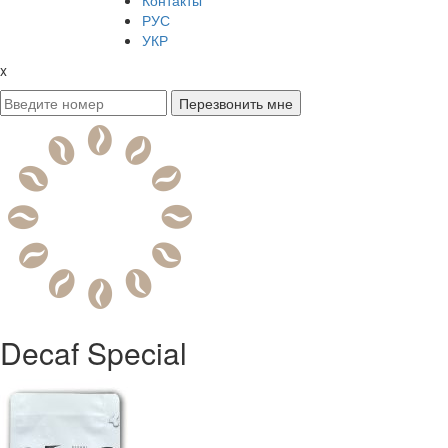
Контакты
РУС
УКР
x
Decaf Special