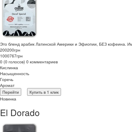
Это бленд арабик Латинской Америки и Эфиопии, БЕЗ кофеина. Им
200
200
грн
1000
767
грн
0 (0 голосов) 0 комментариев
Кислинка
Насыщенность
Горечь
Аромат
Перейти
Купить в 1 клик
Новинка
El Dorado