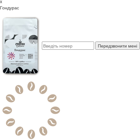
x
Гондурас