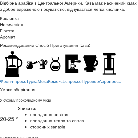
Відбірна арабіка з Центральної Америки. Кава має насичений смак
з добре вираженою гіркуватістю, відчувається легка кислинка.
Кислинка
Насиченість
Гіркота
Аромат
Рекомендований Спосіб Приготування Кави:
Френч-пресс
Турка
Мока
Кемекс
Еспрессо
Пуровер
Аеропресс
Умови зберігання:
У сухому прохолодному місці
Уникати:
попадання повітря
20-25 °
попадання тепла та світла
сторонніх запахів
У морозильній камері