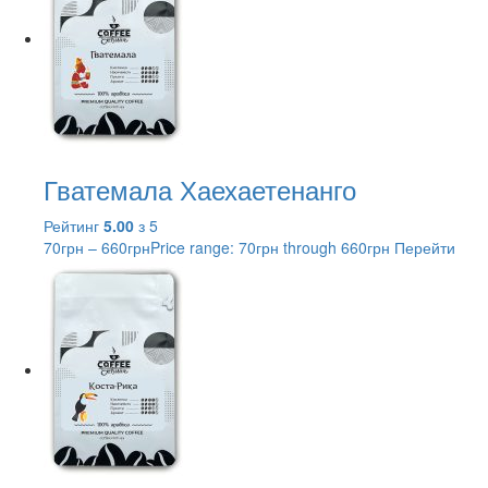
Гватемала Хаехаетенанго
Рейтинг
5.00
з 5
70
грн
–
660
грн
Price range: 70грн through 660грн
Перейти