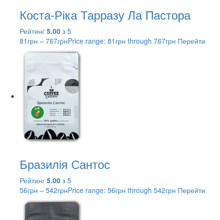
Коста-Ріка Тарразу Ла Пастора
Рейтинг
5.00
з 5
81
грн
–
767
грн
Price range: 81грн through 767грн
Перейти
Бразилія Сантос
Рейтинг
5.00
з 5
56
грн
–
542
грн
Price range: 56грн through 542грн
Перейти