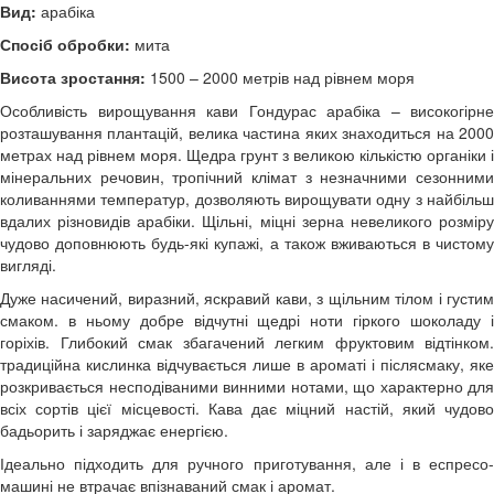
Вид:
арабіка
Спосіб обробки:
мита
Висота зростання:
1500 – 2000 метрів над рівнем моря
Особливість вирощування кави Гондурас арабіка – високогірне
розташування плантацій, велика частина яких знаходиться на 2000
метрах над рівнем моря. Щедра грунт з великою кількістю органіки і
мінеральних речовин, тропічний клімат з незначними сезонними
коливаннями температур, дозволяють вирощувати одну з найбільш
вдалих різновидів арабіки. Щільні, міцні зерна невеликого розміру
чудово доповнюють будь-які купажі, а також вживаються в чистому
вигляді.
Дуже насичений, виразний, яскравий кави, з щільним тілом і густим
смаком. в ньому добре відчутні щедрі ноти гіркого шоколаду і
горіхів. Глибокий смак збагачений легким фруктовим відтінком.
традиційна кислинка відчувається лише в ароматі і післясмаку, яке
розкривається несподіваними винними нотами, що характерно для
всіх сортів цієї місцевості. Кава дає міцний настій, який чудово
бадьорить і заряджає енергією.
Ідеально підходить для ручного приготування, але і в еспресо-
машині не втрачає впізнаваний смак і аромат.