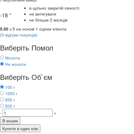
в щільно закритій ємності
не витягувати
-18 °
не більше 2 місяців
5.00
з
5
на основі
1
оцінки клієнта
(
0
відгуки покупців)
Виберіть Помол
Молоти
Не молоти
Виберіть Об`єм
100 г
1000 г
200 г
500 г
-
+
В кошик
Купити в один клік