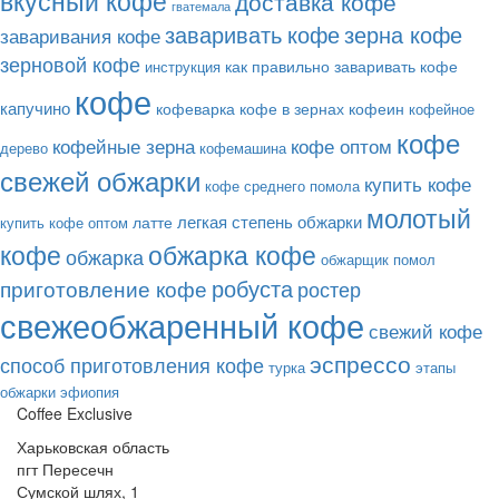
вкусный кофе
доставка кофе
гватемала
заваривать кофе
зерна кофе
заваривания кофе
зерновой кофе
как правильно заваривать кофе
инструкция
кофе
капучино
кофеварка
кофе в зернах
кофеин
кофейное
кофе
кофе оптом
кофейные зерна
дерево
кофемашина
свежей обжарки
купить кофе
кофе среднего помола
молотый
легкая степень обжарки
латте
купить кофе оптом
кофе
обжарка кофе
обжарка
обжарщик
помол
робуста
приготовление кофе
ростер
свежеобжаренный кофе
свежий кофе
эспрессо
способ приготовления кофе
турка
этапы
обжарки
эфиопия
Coffee Exclusive
Харьковская область
пгт Пересечн
Сумской шлях, 1