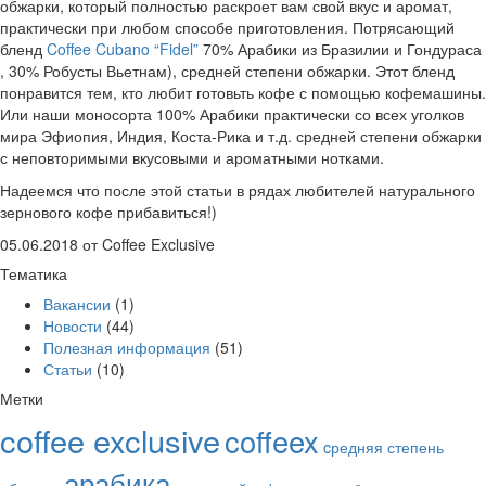
обжарки, который полностью раскроет вам свой вкус и аромат,
практически при любом способе приготовления. Потрясающий
бленд
Coffee Cubano “Fidel”
70% Арабики из Бразилии и Гондураса
, 30% Робусты Вьетнам), средней степени обжарки. Этот бленд
понравится тем, кто любит готовьть кофе с помощью кофемашины.
Или наши моносорта 100% Арабики практически со всех уголков
мира Эфиопия, Индия, Коста-Рика и т.д. средней степени обжарки
с неповторимыми вкусовыми и ароматными нотками.
Надеемся что после этой статьи в рядах любителей натурального
зернового кофе прибавиться!)
05.06.2018
от Coffee Exclusive
Тематика
Вакансии
(1)
Новости
(44)
Полезная информация
(51)
Статьи
(10)
Метки
coffee exclusive
coffeex
cредняя степень
арабика