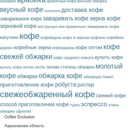
обжарки
ароматный кофе
венская обжарка
вкусный кофе
доставка кофе
гватемала
заваривать кофе
зерна кофе
заваривания кофе
зерновой кофе
как правильно заваривать кофе
инструкция
кофе
капучино
кофеварка
кофе в зернах
кофеин
кофейное
кофе
кофе оптом
кофейные зерна
дерево
кофемашина
свежей обжарки
купить кофе
кофе среднего помола
молотый
легкая степень обжарки
латте
купить кофе оптом
кофе
обжарка кофе
обжарка
обжарщик
помол
робуста
приготовление кофе
ростер
свежеобжаренный кофе
свежий кофе
эспрессо
способ приготовления кофе
турка
этапы
обжарки
эфиопия
Coffee Exclusive
Харьковская область